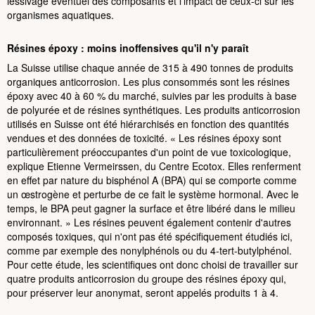
lessivage éventuel des composants et l'impact de ceux-ci sur les
organismes aquatiques.
Résines époxy : moins inoffensives qu'il n'y paraît
La Suisse utilise chaque année de 315 à 490 tonnes de produits
organiques anticorrosion. Les plus consommés sont les résines
époxy avec 40 à 60 % du marché, suivies par les produits à base
de polyurée et de résines synthétiques. Les produits anticorrosion
utilisés en Suisse ont été hiérarchisés en fonction des quantités
vendues et des données de toxicité. « Les résines époxy sont
particulièrement préoccupantes d'un point de vue toxicologique,
explique Etienne Vermeirssen, du Centre Ecotox. Elles renferment
en effet par nature du bisphénol A (BPA) qui se comporte comme
un œstrogène et perturbe de ce fait le système hormonal. Avec le
temps, le BPA peut gagner la surface et être libéré dans le milieu
environnant. » Les résines peuvent également contenir d'autres
composés toxiques, qui n'ont pas été spécifiquement étudiés ici,
comme par exemple des nonylphénols ou du 4-tert-butylphénol.
Pour cette étude, les scientifiques ont donc choisi de travailler sur
quatre produits anticorrosion du groupe des résines époxy qui,
pour préserver leur anonymat, seront appelés produits 1 à 4.