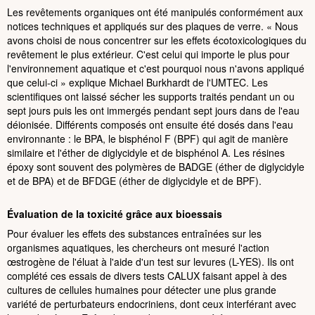
Les revêtements organiques ont été manipulés conformément aux
notices techniques et appliqués sur des plaques de verre. « Nous
avons choisi de nous concentrer sur les effets écotoxicologiques du
revêtement le plus extérieur. C'est celui qui importe le plus pour
l'environnement aquatique et c'est pourquoi nous n'avons appliqué
que celui-ci » explique Michael Burkhardt de l'UMTEC. Les
scientifiques ont laissé sécher les supports traités pendant un ou
sept jours puis les ont immergés pendant sept jours dans de l'eau
déionisée. Différents composés ont ensuite été dosés dans l'eau
environnante : le BPA, le bisphénol F (BPF) qui agit de manière
similaire et l'éther de diglycidyle et de bisphénol A. Les résines
époxy sont souvent des polymères de BADGE (éther de diglycidyle
et de BPA) et de BFDGE (éther de diglycidyle et de BPF).
Évaluation de la toxicité grâce aux bioessais
Pour évaluer les effets des substances entraînées sur les
organismes aquatiques, les chercheurs ont mesuré l'action
œstrogène de l'éluat à l'aide d'un test sur levures (L-YES). Ils ont
complété ces essais de divers tests CALUX faisant appel à des
cultures de cellules humaines pour détecter une plus grande
variété de perturbateurs endocriniens, dont ceux interférant avec