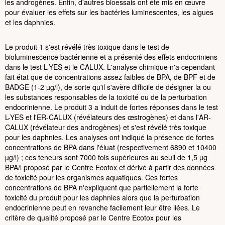
les androgènes. Enfin, d'autres bioessais ont été mis en œuvre
pour évaluer les effets sur les bactéries luminescentes, les algues
et les daphnies.
Le produit 1 s'est révélé très toxique dans le test de
bioluminescence bactérienne et a présenté des effets endocriniens
dans le test L-YES et le CALUX. L'analyse chimique n'a cependant
fait état que de concentrations assez faibles de BPA, de BPF et de
BADGE (1-2 µg/l), de sorte qu'il s'avère difficile de désigner la ou
les substances responsables de la toxicité ou de la perturbation
endocrinienne. Le produit 3 a induit de fortes réponses dans le test
L-YES et l'ER-CALUX (révélateurs des œstrogènes) et dans l'AR-
CALUX (révélateur des androgènes) et s'est révélé très toxique
pour les daphnies. Les analyses ont indiqué la présence de fortes
concentrations de BPA dans l'éluat (respectivement 6890 et 10400
µg/l) ; ces teneurs sont 7000 fois supérieures au seuil de 1,5 µg
BPA/l proposé par le Centre Ecotox et dérivé à partir des données
de toxicité pour les organismes aquatiques. Ces fortes
concentrations de BPA n'expliquent que partiellement la forte
toxicité du produit pour les daphnies alors que la perturbation
endocrinienne peut en revanche facilement leur être liées. Le
critère de qualité proposé par le Centre Ecotox pour les