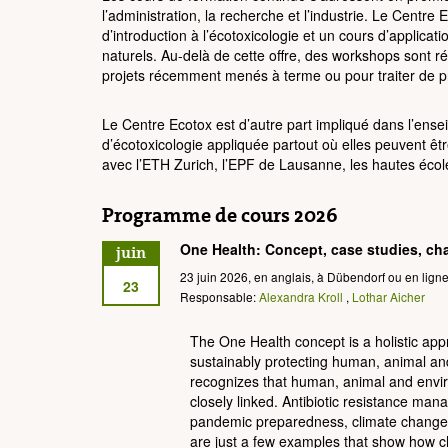
l’administration, la recherche et l’industrie. Le Cen
d’introduction à l’écotoxicologie et un cours d’applicat
naturels. Au-delà de cette offre, des workshops sont 
projets récemment menés à terme ou pour traiter de pr
Le Centre Ecotox est d’autre part impliqué dans l’en
d’écotoxicologie appliquée partout où elles peuvent êtr
avec l’ETH Zurich, l’EPF de Lausanne, les hautes école
Programme de cours 2026
One Health: Concept, case studies, ch
juin
23 juin 2026, en anglais, à Dübendorf ou en ligne
23
Responsable:
Alexandra Kroll
,
Lothar Aicher
The One Health concept is a holistic ap
sustainably protecting human, animal and
recognizes that human, animal and envi
closely linked. Antibiotic resistance m
pandemic preparedness, climate change
are just a few examples that show how 