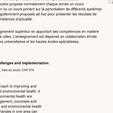
tre Ecotox propose normalement chaque année un cours
ion ou un cours portant sur la perturbation de différents systèmes
régulièrement proposés
ad hoc
pour présenter les résultats de
oblèmes d’actualité.
seignement supérieur en apportant ses compétences en matière
e utiles. L’enseignement est dispensé en collaboration étroite
s universitaires et les hautes écoles spécialisées.
allenges and implementation
, frais du cours: CHF 370
proach to improving and
 environmental health. It
ronmental health are
anagement, zoonoses and
 and environmental health
changes in one area can