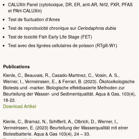
CALUX® Panel (cytotoxique, DR, ER, anti-AR, Nrf2, PXR, PFAS
et PAH-CALUX®)
Test de fluctuation d'Ames
Test de reprotoxicité chronique sur
Ceriodaphnia dubia
Test de toxicité Fish Early Life Stage (FET)
Test avec des lignées cellulaires de poisson (RTgill-W1)
Publications
Kienle, C., Beauvais, R., Casado-Martinez, C., Voisin, A. S.,
Werner, I., Vermeirssen, E., & Ferrari, B. (2023). Ökotoxikologische
Biotests und -marker. Biologische effektbasierte Methoden zur
Beurteilung der Wasser- und Sedimentqualität. Aqua & Gas, 103(4),
18-22.
Download Artikel
Kienle, C., Bramaz, N., Schifferli, A., Olbrich, D., Werner, I.,
Vermeirssen, E. (2023) Beurteilung der Wasserqualität mit einer
Biotestbatterie. Aqua & Gas 103(4), 24 – 33.