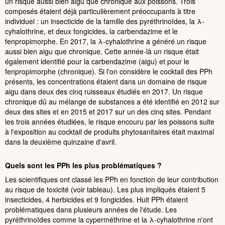
un risque aussi bien aigu que chronique aux poissons. Trois
composés étaient déjà particulièrement préoccupants à titre
individuel : un insecticide de la famille des pyréthrinoïdes, la λ-
cyhalothrine, et deux fongicides, la carbendazime et le
fenpropimorphe. En 2017, la λ-cyhalothrine a généré un risque
aussi bien aigu que chronique. Cette année-là un risque était
également identifié pour la carbendazime (aigu) et pour le
fenpropimorphe (chronique). Si l'on considère le cocktail des PPh
présents, les concentrations étaient dans un domaine de risque
aigu dans deux des cinq ruisseaux étudiés en 2017. Un risque
chronique dû au mélange de substances a été identifié en 2012 sur
deux des sites et en 2015 et 2017 sur un des cinq sites. Pendant
les trois années étudiées, le risque encouru par les poissons suite
à l'exposition au cocktail de produits phytosanitaires était maximal
dans la deuxième quinzaine d'avril.
Quels sont les PPh les plus problématiques ?
Les scientifiques ont classé les PPh en fonction de leur contribution
au risque de toxicité (voir tableau). Les plus impliqués étaient 5
insecticides, 4 herbicides et 9 fongicides. Huit PPh étaient
problématiques dans plusieurs années de l'étude. Les
pyréthrinoïdes comme la cyperméthrine et la λ-cyhalothrine n'ont