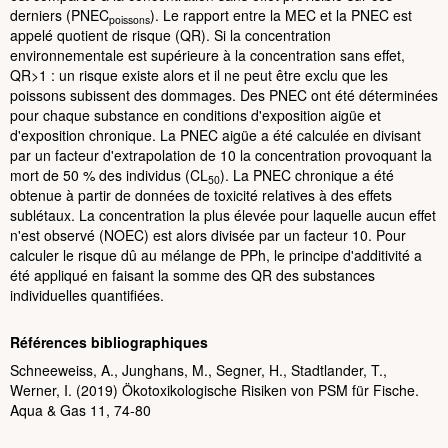
derniers (PNEC
). Le rapport entre la MEC et la PNEC est
poissons
appelé quotient de risque (QR). Si la concentration
environnementale est supérieure à la concentration sans effet,
QR>1 : un risque existe alors et il ne peut être exclu que les
poissons subissent des dommages. Des PNEC ont été déterminées
pour chaque substance en conditions d'exposition aigüe et
d'exposition chronique. La PNEC aigüe a été calculée en divisant
par un facteur d'extrapolation de 10 la concentration provoquant la
mort de 50 % des individus (CL
). La PNEC chronique a été
50
obtenue à partir de données de toxicité relatives à des effets
sublétaux. La concentration la plus élevée pour laquelle aucun effet
n'est observé (NOEC) est alors divisée par un facteur 10. Pour
calculer le risque dû au mélange de PPh, le principe d'additivité a
été appliqué en faisant la somme des QR des substances
individuelles quantifiées.
Références bibliographiques
Schneeweiss, A., Junghans, M., Segner, H., Stadtlander, T.,
Werner, I. (2019) Ökotoxikologische Risiken von PSM für Fische.
Aqua & Gas 11, 74-80