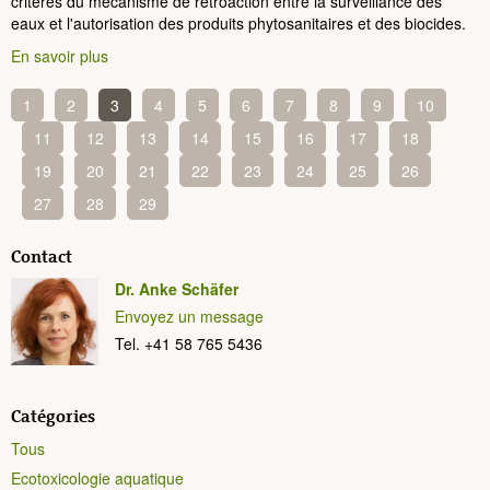
critères du mécanisme de rétroaction entre la surveillance des
eaux et l'autorisation des produits phytosanitaires et des biocides.
En savoir plus
1
2
3
4
5
6
7
8
9
10
11
12
13
14
15
16
17
18
19
20
21
22
23
24
25
26
27
28
29
Contact
Dr. Anke Schäfer
Envoyez un message
Tel. +41 58 765 5436
Catégories
Tous
Ecotoxicologie aquatique