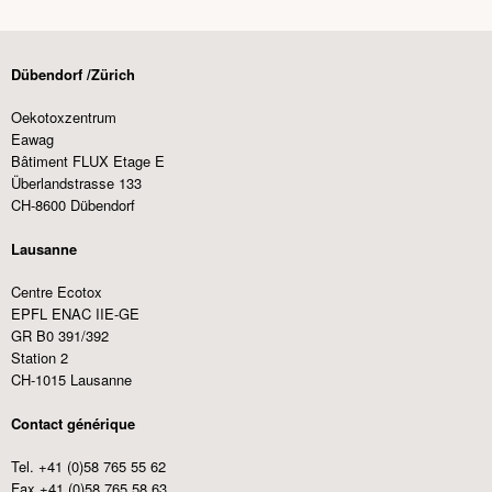
Dübendorf /Zürich
Oekotoxzentrum
Eawag
Bâtiment FLUX Etage E
Überlandstrasse 133
CH-8600 Dübendorf
Lausanne
Centre Ecotox
EPFL ENAC IIE-GE
GR B0 391/392
Station 2
CH-1015 Lausanne
Contact générique
Tel. +41 (0)58 765 55 62
Fax +41 (0)58 765 58 63