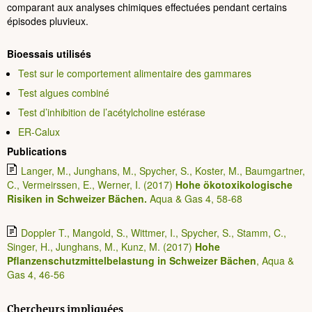
comparant aux analyses chimiques effectuées pendant certains
épisodes pluvieux.
Bioessais utilisés
Test sur le comportement alimentaire des gammares
Test algues combiné
Test d’inhibition de l’acétylcholine estérase
ER-Calux
Publications
Langer, M., Junghans, M., Spycher, S., Koster, M., Baumgartner,
C., Vermeirssen, E., Werner, I. (2017)
Hohe ökotoxikologische
Risiken in Schweizer Bächen.
Aqua & Gas 4, 58-68
Doppler T., Mangold, S., Wittmer, I., Spycher, S., Stamm, C.,
Singer, H., Junghans, M., Kunz, M. (2017)
Hohe
Pflanzenschutzmittelbelastung in Schweizer Bächen
, Aqua &
Gas 4, 46-56
Chercheurs impliquées