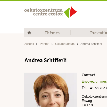
Home
Thèmes
Prestati
Accueil
Portrait
Collaborateurs
Andrea Schifferli
Andrea Schifferli
Contact
Envoyez un mes
Tel. +41 58 765
Oekotoxzentrum
Eawag
FX E13