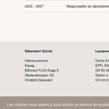
2003 - 2007
Responsable du
laboratoir
Dübendorf /Zürich
Lausann
Oekotoxzentrum
Centre E
Eawag
EPFL EN
Bâtiment FLUX Etage E
GR B0 39
Überlandstrasse 133
Station 2
CH-8600 Dübendorf
CH-1015 
© Oekotoxzentrum, 2026
Impressum
Aspects juri
Les cookies nous aident à vous fournir un service de qualité