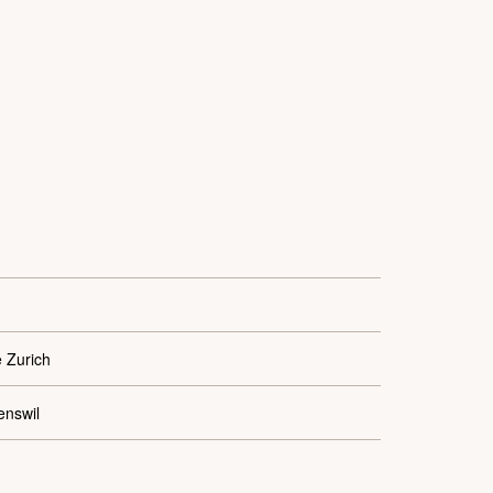
e Zurich
enswil