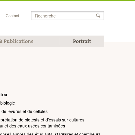
Contact
Chercher
 Publications
Portrait
otox
biologie
 de levures et de cellules
rprétation de biotests et d’essais sur cultures
’eau et des eaux usées contaminées
onseil auprès des étudiants, stagiaires et chercheurs