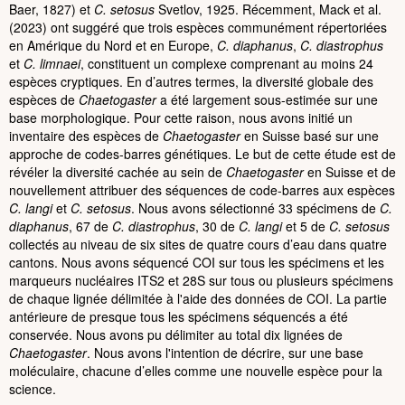
Baer, 1827) et
C. setosus
Svetlov, 1925. Récemment, Mack et al.
(2023) ont suggéré que trois espèces communément répertoriées
en Amérique du Nord et en Europe,
C. diaphanus
,
C. diastrophus
et
C. limnaei
, constituent un complexe comprenant au moins 24
espèces cryptiques. En d’autres termes, la diversité globale des
espèces de
Chaetogaster
a été largement sous-estimée sur une
base morphologique. Pour cette raison, nous avons initié un
inventaire des espèces de
Chaetogaster
en Suisse basé sur une
approche de codes-barres génétiques. Le but de cette étude est de
révéler la diversité cachée au sein de
Chaetogaster
en Suisse et de
nouvellement attribuer des séquences de code-barres aux espèces
C. langi
et
C. setosus
. Nous avons sélectionné 33 spécimens de
C.
diaphanus
, 67 de
C. diastrophus
, 30 de
C. langi
et 5 de
C. setosus
collectés au niveau de six sites de quatre cours d’eau dans quatre
cantons. Nous avons séquencé COI sur tous les spécimens et les
marqueurs nucléaires ITS2 et 28S sur tous ou plusieurs spécimens
de chaque lignée délimitée à l'aide des données de COI. La partie
antérieure de presque tous les spécimens séquencés a été
conservée. Nous avons pu délimiter au total dix lignées de
Chaetogaster
. Nous avons l'intention de décrire, sur une base
moléculaire, chacune d’elles comme une nouvelle espèce pour la
science.​