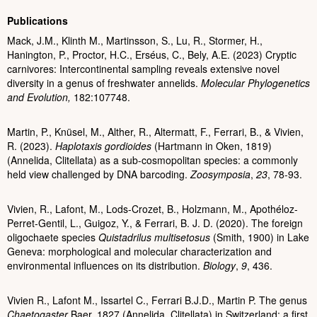
Publications
Mack, J.M., Klinth M., Martinsson, S., Lu, R., Stormer, H.,
Hanington, P., Proctor, H.C., Erséus, C., Bely, A.E. (2023) Cryptic
carnivores: Intercontinental sampling reveals extensive novel
diversity in a genus of freshwater annelids.
Molecular Phylogenetics
and Evolution,
182:107748.
Martin, P., Knüsel, M., Alther, R., Altermatt, F., Ferrari, B., & Vivien,
R. (2023).
Haplotaxis gordioides
(Hartmann in Oken, 1819)
(Annelida, Clitellata) as a sub-cosmopolitan species: a commonly
held view challenged by DNA barcoding.
Zoosymposia
,
23
, 78-93.
Vivien, R., Lafont, M., Lods-Crozet, B., Holzmann, M., Apothéloz-
Perret-Gentil, L., Guigoz, Y., & Ferrari, B. J. D. (2020). The foreign
oligochaete species
Quistadrilus multisetosus
(Smith, 1900) in Lake
Geneva: morphological and molecular characterization and
environmental influences on its distribution.
Biology
,
9
, 436.
Vivien R., Lafont M., Issartel C., Ferrari B.J.D., Martin P. The genus
Chaetogaster
Baer, 1827 (Annelida, Clitellata) in Switzerland: a first