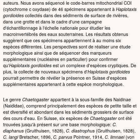
auteurs. Nous avons séquencé le code-barres mitochondrial COI
(cytochrome c oxydase) de 46 spécimens appartenant à
Haplotaxis
gordioides
collectés dans des sédiments de surface de rivières,
dans une grotte et dans le cadre d'une campagne
d'échantillonnage à l'échelle nationale pour étudier les
macroinvertébrés des eaux souterraines. Les résultats obtenus
suggèrent que ces spécimens appartiennent à au moins six
espèces différentes. Les perspectives sont de réaliser une étude
morphologique ainsi que de séquencer des marqueurs
supplémentaires (nucléaires en particulier) pour confirmer
qu'
Haplotaxis gordioides
est un complexe d'espèces cryptiques. De
plus, la collecte de nouveaux spécimens d'
Haplotaxis gordioides
pourrait permettre de révéler la présence en Suisse d'espèces
supplémentaires appartenant à cette espèce morphologique.
Le genre
Chaetogaster
appartient à la sous-famille des Naidinae
(Naididae), comprend principalement des espèces de petite taille et
est diversifié et abondant dans les sédiments grossiers de surface
des cours d'eau. En Suisse, six espèces de
Chaetogaster
ont été
trouvées jusqu'à présent sur une base morphologique:
C.
diaphanus
(Gruithuisen, 1828),
C. diastrophus
(Gruithuisen, 1828),
C. langi
Bretscher, 1896,
C. parvus
Pointner, 1914,
C. limnaei
(von