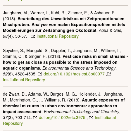
Junghans, M., Werner, I., Kuhl, R., Zimmer, E., & Ashauer, R.
(2018).
Beurteilung des Umweltrisikos mit Zeitproportionalen
Mischproben. Analyse von realen Expositionsprofilen mittels
Modellierungen zur Zeitabhängigen Ökotoxität
.
Aqua & Gas
,
98
(4), 50-57. ,
Institutional Repository
Spycher, S., Mangold, S., Doppler, T., Junghans, M., Wittmer, I.,
Stamm, C., & Singer, H. (2018).
Pesticide risks in small streams -
how to get as close as possible to the stress imposed on
aquatic organisms
.
Environmental Science and Technology
,
52
(8), 4526-4535.
doi.org/10.1021/acs.est.8b00077
,
Institutional Repository
de Zwart, D., Adams, W., Burgos, M. G., Hollender, J., Junghans,
M., Merrington, G., … Williams, R. (2018).
Aquatic exposures of
chemical mixtures in urban environments: approaches to
impact assessment
.
Environmental Toxicology and Chemistry
,
37
(3), 703-714.
doi.org/10.1002/etc.3975
,
Institutional
Repository