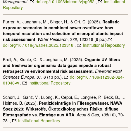
Management
.
doi.org/10.1093/inteam/vjag052
,
Institutional
Repository
Furrer, V., Junghans, M., Singer, H., & Ort, C. (2025).
Realistic
exposure scenarios in combined sewer overflows: how
temporal resolution and selection of micropollutants impact
risk assessment
.
Water Research
,
278
, 123318 (9 pp.).
doi.org/10.1016/j.watres.2025.123318
,
Institutional Repository
Kroll, A., Kienle, C., & Junghans, M. (2025).
Organic UV-filters
and freshwater organisms: data gaps impede a robust
retrospective environmental risk assessment
.
Environmental
Sciences Europe
,
37
, 6 (13 pp.).
doi.org/10.1186/s12302-024-
01046-w
,
Institutional Repository
Schorr, J., Ganz, V., Luong, K., Ceppi, E., Longree, P., Beck, B., …
Holmes, B. (2025).
Pestizideinträge in Fliessgewässer. NAWA
Spez 2023: Wirkstoffe, Ökotoxikologisches Risiko, diffuse
Eintragspfade vs. Einträge aus ARA
.
Aqua & Gas
,
105
(10), 70-
78. ,
Institutional Repository