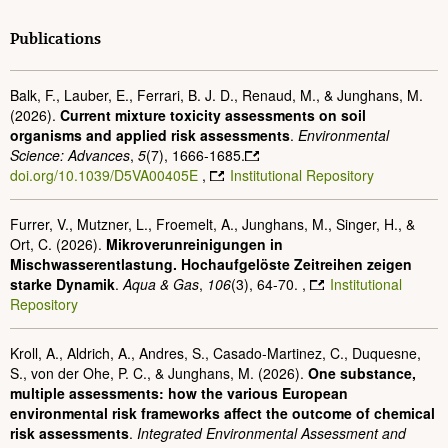
Publications
Balk, F., Lauber, E., Ferrari, B. J. D., Renaud, M., & Junghans, M.
(2026).
Current mixture toxicity assessments on soil
organisms and applied risk assessments
.
Environmental
Science: Advances
,
5
(7), 1666-1685.
doi.org/10.1039/D5VA00405E
,
Institutional Repository
Furrer, V., Mutzner, L., Froemelt, A., Junghans, M., Singer, H., &
Ort, C. (2026).
Mikroverunreinigungen in
Mischwasserentlastung. Hochaufgelöste Zeitreihen zeigen
starke Dynamik
.
Aqua & Gas
,
106
(3), 64-70. ,
Institutional
Repository
Kroll, A., Aldrich, A., Andres, S., Casado-Martinez, C., Duquesne,
S., von der Ohe, P. C., & Junghans, M. (2026).
One substance,
multiple assessments: how the various European
environmental risk frameworks affect the outcome of chemical
risk assessments
.
Integrated Environmental Assessment and