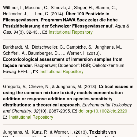
Wittmer, I., Moschet, C., Simovic, J., Singer, H., Stamm, C.,
Hollender, J., … Leu, C. (2014).
Über 100 Pestizide in
Fliessgewässern. Programm NAWA Spez zeigt die hohe
Pestizidbelastung der Schweizer Fliessgewässer auf
.
Aqua &
Gas
,
94
(3), 32-43. ,
Institutional Repository
Burkhardt, M., Dietschweiler, C., Campiche, S., Junghans, M.,
Schifferli, A., Baumberger, D., … Werner, I. (2013).
Ecotoxicological assessment of immersion samples from
façade render
. Rapperswil; Dübendorf: HSR; Oekotoxzentrum
Eawag-EPFL. ,
Institutional Repository
Gregorio, V., Chèvre, N., & Junghans, M. (2013).
Critical issues in
using the common mixture toxicity models concentration
addition or response addition on species sensitivity
distributions: a theoretical approach
.
Environmental Toxicology
and Chemistry
,
32
(10), 2387-2395.
doi.org/10.1002/etc.2320
,
Institutional Repository
Junghans, M., Kunz, P., & Werner, I. (2013).
Toxizität von