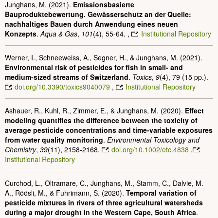
Junghans, M. (2021).
Emissionsbasierte
Bauproduktebewertung. Gewässerschutz an der Quelle:
nachhaltiges Bauen durch Anwendung eines neuen
Konzepts
.
Aqua & Gas
,
101
(4), 55-64. ,
Institutional Repository
Werner, I., Schneeweiss, A., Segner, H., & Junghans, M. (2021).
Environmental risk of pesticides for fish in small- and
medium-sized streams of Switzerland
.
Toxics
,
9
(4), 79 (15 pp.).
doi.org/10.3390/toxics9040079
,
Institutional Repository
Ashauer, R., Kuhl, R., Zimmer, E., & Junghans, M. (2020).
Effect
modeling quantifies the difference between the toxicity of
average pesticide concentrations and time-variable exposures
from water quality monitoring
.
Environmental Toxicology and
Chemistry
,
39
(11), 2158-2168.
doi.org/10.1002/etc.4838
,
Institutional Repository
Curchod, L., Oltramare, C., Junghans, M., Stamm, C., Dalvie, M.
A., Röösli, M., & Fuhrimann, S. (2020).
Temporal variation of
pesticide mixtures in rivers of three agricultural watersheds
during a major drought in the Western Cape, South Africa
.