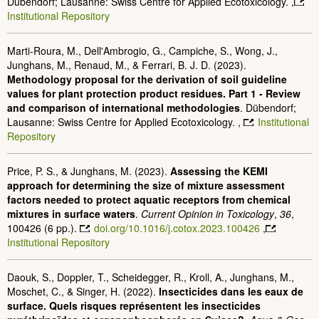
Dübendorf; Lausanne: Swiss Centre for Applied Ecotoxicology. ,
Institutional Repository
Marti-Roura, M., Dell'Ambrogio, G., Campiche, S., Wong, J.,
Junghans, M., Renaud, M., & Ferrari, B. J. D. (2023).
Methodology proposal for the derivation of soil guideline
values for plant protection product residues. Part 1 - Review
and comparison of international methodologies
. Dübendorf;
Lausanne: Swiss Centre for Applied Ecotoxicology. ,
Institutional
Repository
Price, P. S., & Junghans, M. (2023).
Assessing the KEMI
approach for determining the size of mixture assessment
factors needed to protect aquatic receptors from chemical
mixtures in surface waters
.
Current Opinion in Toxicology
,
36
,
100426 (6 pp.).
doi.org/10.1016/j.cotox.2023.100426
,
Institutional Repository
Daouk, S., Doppler, T., Scheidegger, R., Kroll, A., Junghans, M.,
Moschet, C., & Singer, H. (2022).
Insecticides dans les eaux de
surface. Quels risques représentent les insecticides