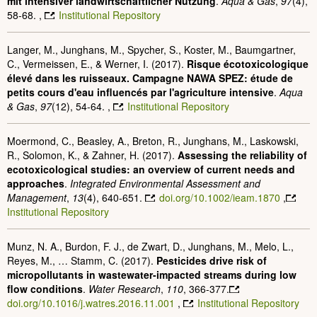
mit intensiver landwirtschaftlicher Nutzung
.
Aqua & Gas
,
97
(4),
58-68. ,
Institutional Repository
Langer, M., Junghans, M., Spycher, S., Koster, M., Baumgartner,
C., Vermeissen, E., & Werner, I. (2017).
Risque écotoxicologique
élevé dans les ruisseaux. Campagne NAWA SPEZ: étude de
petits cours d'eau influencés par l'agriculture intensive
.
Aqua
& Gas
,
97
(12), 54-64. ,
Institutional Repository
Moermond, C., Beasley, A., Breton, R., Junghans, M., Laskowski,
R., Solomon, K., & Zahner, H. (2017).
Assessing the reliability of
ecotoxicological studies: an overview of current needs and
approaches
.
Integrated Environmental Assessment and
Management
,
13
(4), 640-651.
doi.org/10.1002/ieam.1870
,
Institutional Repository
Munz, N. A., Burdon, F. J., de Zwart, D., Junghans, M., Melo, L.,
Reyes, M., … Stamm, C. (2017).
Pesticides drive risk of
micropollutants in wastewater-impacted streams during low
flow conditions
.
Water Research
,
110
, 366-377.
doi.org/10.1016/j.watres.2016.11.001
,
Institutional Repository