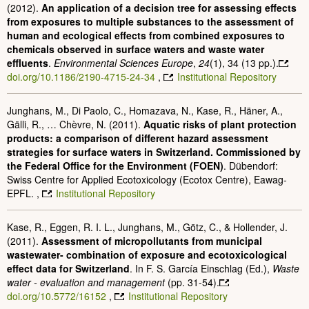
(2012).
An application of a decision tree for assessing effects
from exposures to multiple substances to the assessment of
human and ecological effects from combined exposures to
chemicals observed in surface waters and waste water
effluents
.
Environmental Sciences Europe
,
24
(1), 34 (13 pp.).
doi.org/10.1186/2190-4715-24-34
,
Institutional Repository
Junghans, M., Di Paolo, C., Homazava, N., Kase, R., Häner, A.,
Gälli, R., … Chèvre, N. (2011).
Aquatic risks of plant protection
products: a comparison of different hazard assessment
strategies for surface waters in Switzerland. Commissioned by
the Federal Office for the Environment (FOEN)
. Dübendorf:
Swiss Centre for Applied Ecotoxicology (Ecotox Centre), Eawag-
EPFL. ,
Institutional Repository
Kase, R., Eggen, R. I. L., Junghans, M., Götz, C., & Hollender, J.
(2011).
Assessment of micropollutants from municipal
wastewater- combination of exposure and ecotoxicological
effect data for Switzerland
. In F. S. García Einschlag (Ed.),
Waste
water - evaluation and management
(pp. 31-54).
doi.org/10.5772/16152
,
Institutional Repository