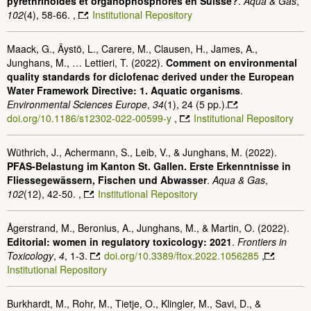
pyréthrinoïdes et organophosphorés en Suisse?
.
Aqua & Gas
,
102
(4), 58-66. ,
Institutional Repository
Maack, G., Äystö, L., Carere, M., Clausen, H., James, A.,
Junghans, M., … Lettieri, T. (2022).
Comment on environmental
quality standards for diclofenac derived under the European
Water Framework Directive: 1. Aquatic organisms
.
Environmental Sciences Europe
,
34
(1), 24 (5 pp.).
doi.org/10.1186/s12302-022-00599-y
,
Institutional Repository
Wüthrich, J., Achermann, S., Leib, V., & Junghans, M. (2022).
PFAS-Belastung im Kanton St. Gallen. Erste Erkenntnisse in
Fliessegewässern, Fischen und Abwasser
.
Aqua & Gas
,
102
(12), 42-50. ,
Institutional Repository
Ågerstrand, M., Beronius, A., Junghans, M., & Martin, O. (2022).
Editorial: women in regulatory toxicology: 2021
.
Frontiers in
Toxicology
,
4
, 1-3.
doi.org/10.3389/ftox.2022.1056285
,
Institutional Repository
Burkhardt, M., Rohr, M., Tietje, O., Klingler, M., Savi, D., &