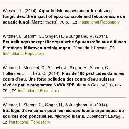
Wiesner, L. (2014).
Aquatic risk asssessment for triazole
fungicides: the impact of epoxiconazole and tebuconazole on
aquatic fungi
(Master thesis)
. 70 p. ,
Institutional Repository
Wittmer, I., Stamm, C., Singer, H., & Junghans, M. (2014).
Beurteilungskonzept für organische Spurenstoffe aus diffusen
Einträgen. Mikroverunreinigungen
. Dübendorf: Eawag. ,
Institutional Repository
Wittmer, I., Moschet, C., Simovic, J., Singer, H., Stamm, C.,
Hollender, J., … Leu, C. (2014).
Plus de 100 pesticides dans les
cours d'eau. Une forte pollution des cours d'eau suisses
révélée par le programme NAWA SPE
.
Aqua & Gas
,
94
(11), 68-
79. ,
Institutional Repository
Wittmer, I., Stamm, C., Singer, H., & Junghans, M. (2014).
Stratégie d’évaluation pour les micropolluants organiques de
sources non ponctuelles. Micropolluants
. Dübendorf: Eawag. ,
Institutional Repository