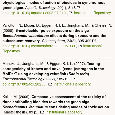
physiological modes of action of biocides in synchronous
green algae
.
Aquatic Toxicology
,
90
(1), 8-18.
doi.org/10.1016/j.aquatox.2008.07.010
,
Institutional Repository
Vallotton, N., Moser, D., Eggen, R. I. L., Junghans, M., & Chèvre, N.
(2008).
S-metolachlor pulse exposure on the alga
Scenedesmus vacuolatus
: effects during exposure and the
subsequent recovery
.
Chemosphere
,
73
(3), 395-400.
doi.org/10.1016/j.chemosphere.2008.05.039
,
Institutional
Repository
Muncke, J., Junghans, M., & Eggen, R. I. L. (2007).
Testing
estrogenicity of known and novel (xeno-)estrogens in the
MolDarT using developing zebrafish (
Danio rerio
)
.
Environmental Toxicology
,
22
(2), 185-193.
doi.org/10.1002/tox.20255
,
Institutional Repository
Koller, M. (2006).
Comparative assessment of the toxicity of
three antifouling biocides towards the green alga
Scenedesmus Vacuolatus
considering modes of toxic action
(Master thesis)
. 89 p. ,
Institutional Repository