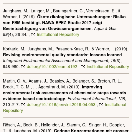
Junghans, M., Langer, M., Baumgartner, C., Vermeirssen, E., &
Werner, I. (2019).
Ökotoxikologische Untersuchungen: Risiko
von PSM bestätigt. NAWA-SPEZ-Studie 2017 zeigt
Beeinträchtigung von Gewässerorganismen
.
Aqua & Gas
,
99
(4), 26-34. ,
Institutional Repository
Korkaric, M., Junghans, M., Pasanen‐Kase, R., & Werner, I. (2019).
Revising environmental quality standards: lessons learned
.
Integrated Environmental Assessment and Management
,
15
(6),
948-960.
doi.org/10.1002/ieam.4192
,
Institutional Repository
Martin, O. V., Adams, J., Beasley, A., Belanger, S., Breton, R. L.,
Brock, T. C. M., … Ågerstrand, M. (2019).
Improving
environmental risk assessments of chemicals: steps towards
evidence-based ecotoxicology
.
Environment International
,
128
,
210-217.
doi.org/10.1016/j.envint.2019.04.053
,
Institutional
Repository
Rösch, A., Beck, B., Hollender, J., Stamm, C., Singer, H., Doppler,
T., & Junghans, M. (2019).
Geringe Konzentrationen mit grosser