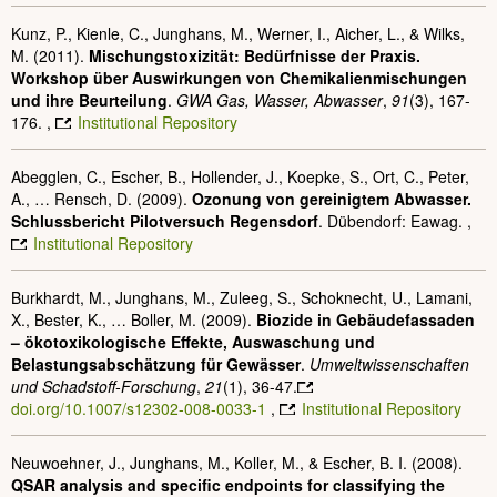
Kunz, P., Kienle, C., Junghans, M., Werner, I., Aicher, L., & Wilks,
M. (2011).
Mischungstoxizität: Bedürfnisse der Praxis.
Workshop über Auswirkungen von Chemikalienmischungen
und ihre Beurteilung
.
GWA Gas, Wasser, Abwasser
,
91
(3), 167-
176. ,
Institutional Repository
Abegglen, C., Escher, B., Hollender, J., Koepke, S., Ort, C., Peter,
A., … Rensch, D. (2009).
Ozonung von gereinigtem Abwasser.
Schlussbericht Pilotversuch Regensdorf
. Dübendorf: Eawag. ,
Institutional Repository
Burkhardt, M., Junghans, M., Zuleeg, S., Schoknecht, U., Lamani,
X., Bester, K., … Boller, M. (2009).
Biozide in Gebäudefassaden
– ökotoxikologische Effekte, Auswaschung und
Belastungsabschätzung für Gewässer
.
Umweltwissenschaften
und Schadstoff-Forschung
,
21
(1), 36-47.
doi.org/10.1007/s12302-008-0033-1
,
Institutional Repository
Neuwoehner, J., Junghans, M., Koller, M., & Escher, B. I. (2008).
QSAR analysis and specific endpoints for classifying the