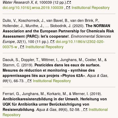
Water Research X
,
6
, 100039 (12 pp.).
doi.org/10.1016/j.wroa.2019.100039
,
Institutional Repository
Dulio, V., Koschorreck, J., van Bavel, B., van den Brink, P.,
Hollender, J., Munthe, J., … Slobodnik, J. (2020).
The NORMAN
Association and the European Partnership for Chemicals Risk
Assessment (PARC): let's cooperate!
.
Environmental Sciences
Europe
,
32
(1), 100 (11 pp.).
doi.org/10.1186/s12302-020-
00375-w
,
Institutional Repository
Daouk, S., Doppler, T., Wittmer, I., Junghans, M., Coster, M., &
Stamm, C. (2019).
Pesticides dans les eaux de surface.
Mesures de réduction et monitoring - synthèse des
apprentissages liés aux projets «Phytos 62A»
.
Aqua & Gas
,
99
(1), 66-73. ,
Institutional Repository
Ferrari, G., Junghans, M., Korkaric, M., & Werner, I. (2019).
Antibiotikaresistenzbildung in der Umwelt. Herleitung von
UQK für Antibiotika unter Berücksichtigung von
Resistenzbildung
.
Aqua & Gas
,
99
(6), 52-58. ,
Institutional
Repository