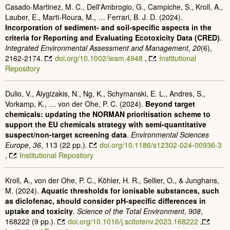
Casado‐Martinez, M. C., Dell'Ambrogio, G., Campiche, S., Kroll, A.,
Lauber, E., Marti‐Roura, M., … Ferrari, B. J. D. (2024).
Incorporation of sediment‐ and soil‐specific aspects in the
criteria for Reporting and Evaluating Ecotoxicity Data (CRED)
.
Integrated Environmental Assessment and Management
,
20
(6),
2162-2174.
doi.org/10.1002/ieam.4948
,
Institutional
Repository
Dulio, V., Alygizakis, N., Ng, K., Schymanski, E. L., Andres, S.,
Vorkamp, K., … von der Ohe, P. C. (2024).
Beyond target
chemicals: updating the NORMAN prioritisation scheme to
support the EU chemicals strategy with semi-quantitative
suspect/non-target screening data
.
Environmental Sciences
Europe
,
36
, 113 (22 pp.).
doi.org/10.1186/s12302-024-00936-3
,
Institutional Repository
Kroll, A., von der Ohe, P. C., Köhler, H. R., Sellier, O., & Junghans,
M. (2024).
Aquatic thresholds for ionisable substances, such
as diclofenac, should consider pH-specific differences in
uptake and toxicity
.
Science of the Total Environment
,
908
,
168222 (9 pp.).
doi.org/10.1016/j.scitotenv.2023.168222
,