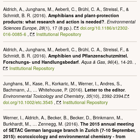
Aldrich, A., Junghans, M., Aeberli, C., Brühl, C. A., Streissl, F., &
Schmidt, B. R. (2016).
Amphibians and plant-protection
products: what research and action is needed?
.
Environmental
Sciences Europe
,
28
(1), 17 (8 pp.).
doi.org/10.1186/s12302-
016-0085-6
,
Institutional Repository
Aldrich, A., Junghans, M., Aeberli, C., Brühl, C. A., Streissl, F., &
Schmidt, B. R. (2016).
Amphibien und Pflanzenschutzmittel.
Forschungs- und Handlungsbedarf
.
Aqua & Gas
,
96
(4), 14-20. ,
Institutional Repository
Junghans, M., Kase, R., Korkaric, M., Werner, I., Andres, S.,
Bachmann, J., … Whitehouse, P. (2016).
Letter to the editor
.
Environmental Toxicology and Chemistry
,
35
(10), 2392-2394.
doi.org/10.1002/etc.3545
,
Institutional Repository
Werner, I., Aldrich, A., Becker, B., Becker, D., Brinkmann, M.,
Burkhardt, M., … Zennegg, M. (2016).
The 2015 annual meeting
of SETAC German language branch in Zurich (7-10 September,
2015): ecotoxicology and environmental chemistry - from