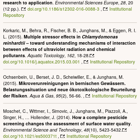
research to application
.
Environmental Sciences Europe
,
28
, 20
(12 pp.).
doi.org/10.1186/s12302-016-0088-3
,
Institutional
Repository
Korkaric, M., Behra, R., Fischer, B. B., Junghans, M., & Eggen, R. I.
L. (2015).
Multiple stressor effects in
Chlamydomonas
reinhardtii
– toward understanding mechanisms of interaction
between effects of ultraviolet radiation and chemical
pollutants
.
Aquatic Toxicology
,
162
, 18-28.
doi.org/10.1016/j.aquatox.2015.03.001
,
Institutional Repository
Ochsenbein, U., Berset, J. D., Scheiwiller, E., & Junghans, M.
(2015).
Mikroverunreinigungen in bernischen Gewässern.
Belastungssituation und neue ökotoxikologische Beurteilung
der Risiken
.
Aqua & Gas
,
95
(2), 56-66. ,
Institutional Repository
Moschet, C., Wittmer, I., Simovic, J., Junghans, M., Piazzoli, A.,
Singer, H., … Hollender, J. (2014).
How a complete pesticide
screening changes the assessment of surface water quality
.
Environmental Science and Technology
,
48
(10), 5423-5432.
doi.org/10.1021/es500371t
,
Institutional Repository