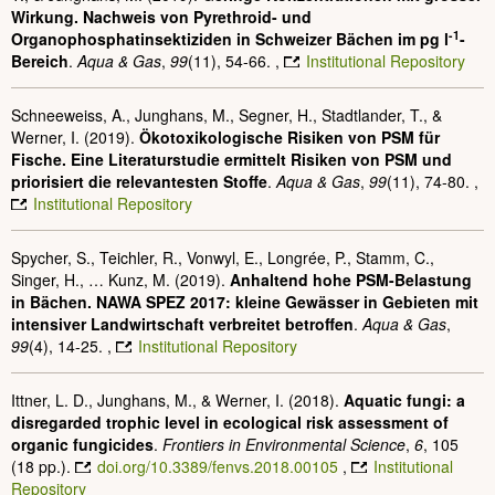
Wirkung. Nachweis von Pyrethroid- und
-1
Organophosphatinsektiziden in Schweizer Bächen im pg l
-
Bereich
.
Aqua & Gas
,
99
(11), 54-66. ,
Institutional Repository
Schneeweiss, A., Junghans, M., Segner, H., Stadtlander, T., &
Werner, I. (2019).
Ökotoxikologische Risiken von PSM für
Fische. Eine Literaturstudie ermittelt Risiken von PSM und
priorisiert die relevantesten Stoffe
.
Aqua & Gas
,
99
(11), 74-80. ,
Institutional Repository
Spycher, S., Teichler, R., Vonwyl, E., Longrée, P., Stamm, C.,
Singer, H., … Kunz, M. (2019).
Anhaltend hohe PSM-Belastung
in Bächen. NAWA SPEZ 2017: kleine Gewässer in Gebieten mit
intensiver Landwirtschaft verbreitet betroffen
.
Aqua & Gas
,
99
(4), 14-25. ,
Institutional Repository
Ittner, L. D., Junghans, M., & Werner, I. (2018).
Aquatic fungi: a
disregarded trophic level in ecological risk assessment of
organic fungicides
.
Frontiers in Environmental Science
,
6
, 105
(18 pp.).
doi.org/10.3389/fenvs.2018.00105
,
Institutional
Repository