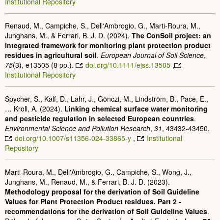
Institutional Repository
Renaud, M., Campiche, S., Dell'Ambrogio, G., Marti‐Roura, M.,
Junghans, M., & Ferrari, B. J. D. (2024).
The ConSoil project: an
integrated framework for monitoring plant protection product
residues in agricultural soil
.
European Journal of Soil Science
,
75
(3), e13505 (8 pp.).
doi.org/10.1111/ejss.13505
,
Institutional Repository
Spycher, S., Kalf, D., Lahr, J., Gönczi, M., Lindström, B., Pace, E.,
… Kroll, A. (2024).
Linking chemical surface water monitoring
and pesticide regulation in selected European countries
.
Environmental Science and Pollution Research
,
31
, 43432-43450.
doi.org/10.1007/s11356-024-33865-y
,
Institutional
Repository
Marti-Roura, M., Dell'Ambrogio, G., Campiche, S., Wong, J.,
Junghans, M., Renaud, M., & Ferrari, B. J. D. (2023).
Methodology proposal for the derivation of Soil Guideline
Values for Plant Protection Product residues. Part 2 -
recommendations for the derivation of Soil Guideline Values
.