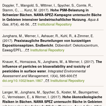
Doppler, T., Mangold, S., Wittmer, I., Spycher, S., Comte, R.,
Stamm, C., … Kunz, M. (2017).
Hohe PSM-Belastung in
Schweizer Bächen. NAWA-SPEZ-Kampagne untersucht Bäche
in Gebieten intensiver landwirtschaftlicher Nutzung
.
Aqua &
Gas
,
97
(4), 46-56. ,
Institutional Repository
Junghans, M., Werner, I., Ashauer, R., Kuhl, R., & Zimmer, E.
(2017).
Praxistaugliche Beurteilungen von kurzzeitigen
Expositionsspitzen. Endbericht
. Dübendorf: Oekotoxzentrum,
Eawag/EPFL. ,
Institutional Repository
Knauer, K., Homazava, N., Junghans, M., & Werner, I. (2017).
The
influence of particles on bioavailability and toxicity of
pesticides in surface water
.
Integrated Environmental
Assessment and Management
,
13
(4), 585-600.
doi.org/10.1002/ieam.1867
,
Institutional Repository
Langer, M., Junghans, M., Spycher, S., Koster, M., Baumgartner,
C., Vermeissen, E., & Werner, I. (2017).
Hohe ökotoxikologische
Risiken in Bächen. NAWA SPEZ untersucht Bäche in Gebieten