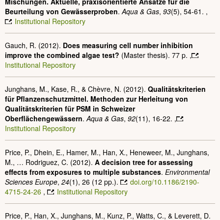
Mischungen. Aktuelle, praxisorientierte Ansätze für die
Beurteilung von Gewässerproben
.
Aqua & Gas
,
93
(5), 54-61. ,
Institutional Repository
Gauch, R. (2012).
Does measuring cell number inhibition
improve the combined algae test?
(Master thesis)
. 77 p. ,
Institutional Repository
Junghans, M., Kase, R., & Chèvre, N. (2012).
Qualitätskriterien
für Pflanzenschutzmittel. Methoden zur Herleitung von
Qualitätskriterien für PSM in Schweizer
Oberflächengewässern
.
Aqua & Gas
,
92
(11), 16-22. ,
Institutional Repository
Price, P., Dhein, E., Hamer, M., Han, X., Heneweer, M., Junghans,
M., … Rodriguez, C. (2012).
A decision tree for assessing
effects from exposures to multiple substances
.
Environmental
Sciences Europe
,
24
(1), 26 (12 pp.).
doi.org/10.1186/2190-
4715-24-26
,
Institutional Repository
Price, P., Han, X., Junghans, M., Kunz, P., Watts, C., & Leverett, D.